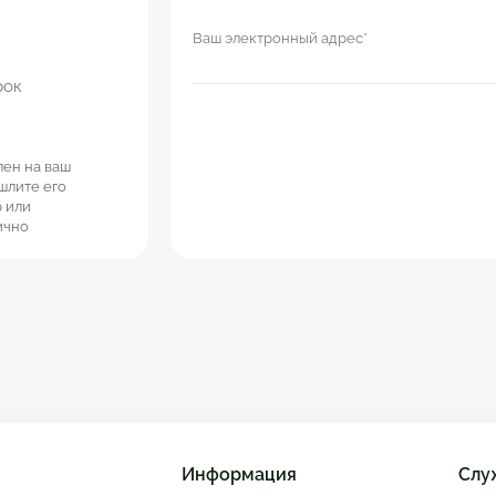
Ваш электронный адрес*
рок
лен на ваш
шлите его
 или
ично
Информация
Слу