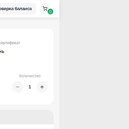
оверка баланса
0
сертификат
нь
Количество